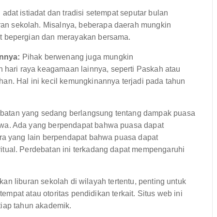
adat istiadat dan tradisi setempat seputar bulan
n sekolah. Misalnya, beberapa daerah mungkin
t bepergian dan merayakan bersama.
nnya:
Pihak berwenang juga mungkin
ari raya keagamaan lainnya, seperti Paskah atau
n. Hal ini kecil kemungkinannya terjadi pada tahun
batan yang sedang berlangsung tentang dampak puasa
swa. Ada yang berpendapat bahwa puasa dapat
ara yang lain berpendapat bahwa puasa dapat
tual. Perdebatan ini terkadang dapat mempengaruhi
n liburan sekolah di wilayah tertentu, penting untuk
pat atau otoritas pendidikan terkait. Situs web ini
tiap tahun akademik.