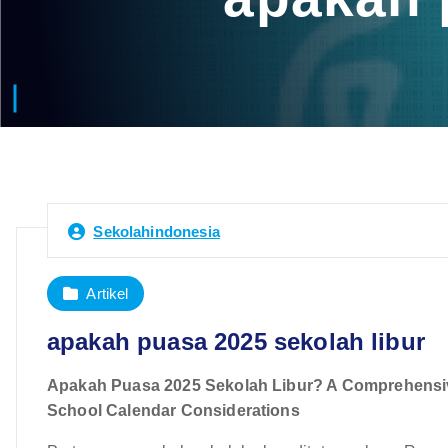
Sekolahindonesia
Artikel
apakah puasa 2025 sekolah libur
Apakah Puasa 2025 Sekolah Libur? A Comprehensiv
School Calendar Considerations