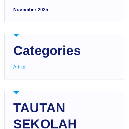
November 2025
Categories
Artikel
TAUTAN
SEKOLAH