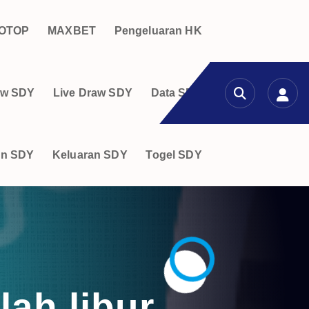
OTOP
MAXBET
Pengeluaran HK
aw SDY
Live Draw SDY
Data SDY
an SDY
Keluaran SDY
Togel SDY
ah libur