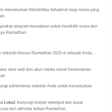
n menawarkan fleksibilitas kehadiran bagi siswa yang
an.
arakan program kesadaran untuk mendidik siswa dan
gnya Ramadhan.
ran sekolah khusus Ramadhan 2025 di wilayah Anda,
ratur situs web dan akun media sosial Kementerian
ait.
ngi administrasi sekolah Anda untuk menanyakan
s Lokal:
Kunjungi masjid setempat dan pusat
cara dan aktivitas terkait Ramadhan.