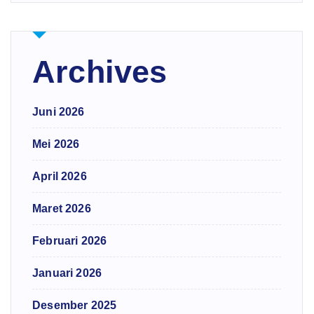
Archives
Juni 2026
Mei 2026
April 2026
Maret 2026
Februari 2026
Januari 2026
Desember 2025