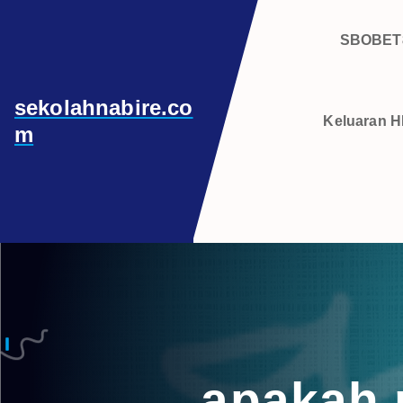
S
k
SBOBET
i
p
t
sekolahnabire.co
Keluaran 
o
m
c
o
n
t
e
n
t
apakah 