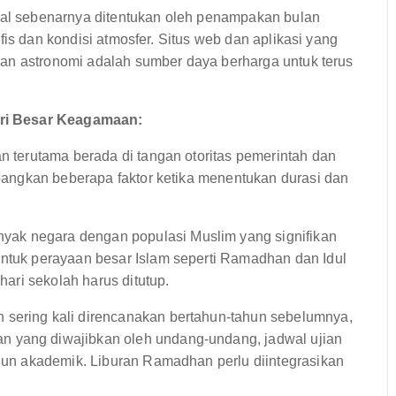
ggal sebenarnya ditentukan oleh penampakan bulan
fis dan kondisi atmosfer. Situs web dan aplikasi yang
an astronomi adalah sumber daya berharga untuk terus
ri Besar Keagamaan:
terutama berada di tangan otoritas pemerintah dan
angkan beberapa faktor ketika menentukan durasi dan
yak negara dengan populasi Muslim yang signifikan
untuk perayaan besar Islam seperti Ramadhan dan Idul
 hari sekolah harus ditutup.
 sering kali direncanakan bertahun-tahun sebelumnya,
n yang diwajibkan oleh undang-undang, jadwal ujian
ahun akademik. Liburan Ramadhan perlu diintegrasikan