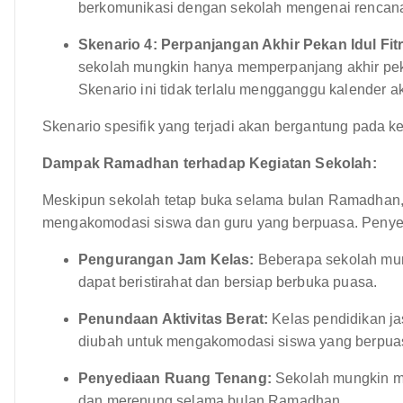
berkomunikasi dengan sekolah mengenai rencana
Skenario 4: Perpanjangan Akhir Pekan Idul Fitr
sekolah mungkin hanya memperpanjang akhir pekan
Skenario ini tidak terlalu mengganggu kalender a
Skenario spesifik yang terjadi akan bergantung pada keb
Dampak Ramadhan terhadap Kegiatan Sekolah:
Meskipun sekolah tetap buka selama bulan Ramadhan,
mengakomodasi siswa dan guru yang berpuasa. Penyes
Pengurangan Jam Kelas:
Beberapa sekolah mun
dapat beristirahat dan bersiap berbuka puasa.
Penundaan Aktivitas Berat:
Kelas pendidikan ja
diubah untuk mengakomodasi siswa yang berpua
Penyediaan Ruang Tenang:
Sekolah mungkin me
dan merenung selama bulan Ramadhan.