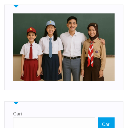
Cari
Cari