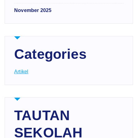
November 2025
Categories
Artikel
TAUTAN
SEKOLAH