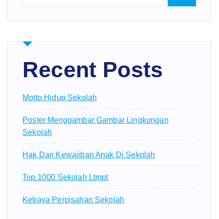
Recent Posts
Motto Hidup Sekolah
Poster Menggambar Gambar Lingkungan
Sekolah
Hak Dan Kewajiban Anak Di Sekolah
Top 1000 Sekolah Ltmpt
Kebaya Perpisahan Sekolah