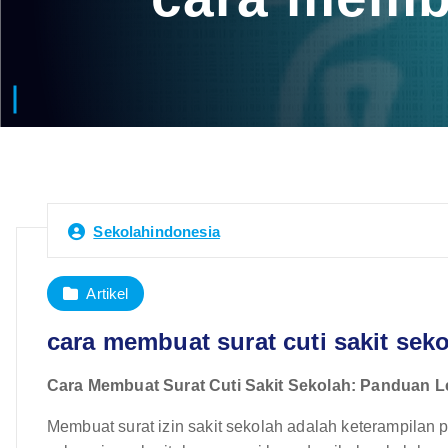
Sekolahindonesia
Artikel
cara membuat surat cuti sakit sek
Cara Membuat Surat Cuti Sakit Sekolah: Panduan 
Membuat surat izin sakit sekolah adalah keterampilan p