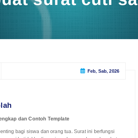
Feb, Sab, 2026
olah
Lengkap dan Contoh Template
enting bagi siswa dan orang tua. Surat ini berfungsi