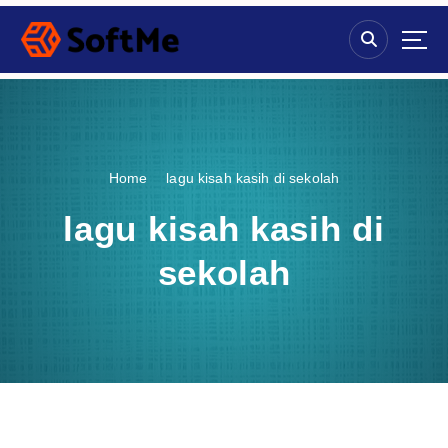
S
k
i
p
t
o
c
o
Home
lagu kisah kasih di sekolah
n
t
lagu kisah kasih di
e
n
sekolah
t