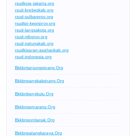
rsudkoja-jakarta.org
rsud-brebeskab.org
rsud-sulbarprov.org
rsudtpi-kepriprov.org
rsud-langsakota.org
rsud-ntbprov.org
rsud-natunakab.org
rsudkisaran-asahankab.org
rsud-indonesia.org
Bkkbntanjungpinang.org
Bkkbnpangkalpinang.org
Bkkbnbengkulu.org
Bkkbnsemarang.org
Bkkbnpontianak.org
Bkkbnpalangkaraya.org