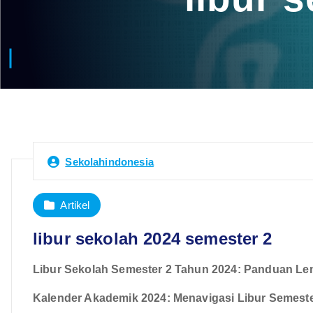
Sekolahindonesia
Artikel
libur sekolah 2024 semester 2
Libur Sekolah Semester 2 Tahun 2024: Panduan Le
Kalender Akademik 2024: Menavigasi Libur Semeste