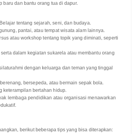
p baru dan bantu orang tua di dapur.
Belajar tentang sejarah, seni, dan budaya.
unung, pantai, atau tempat wisata alam lainnya.
ursus atau workshop tentang topik yang diminati, seperti
 serta dalam kegiatan sukarela atau membantu orang
silaturahmi dengan keluarga dan teman yang tinggal
ti berenang, bersepeda, atau bermain sepak bola.
g keterampilan bertahan hidup.
ak lembaga pendidikan atau organisasi menawarkan
dukatif.
ngkan, berikut beberapa tips yang bisa diterapkan: