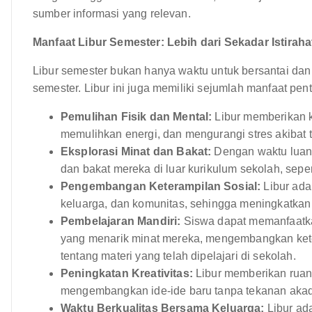
sumber informasi yang relevan.
Manfaat Libur Semester: Lebih dari Sekadar Istiraha
Libur semester bukan hanya waktu untuk bersantai dan
semester. Libur ini juga memiliki sejumlah manfaat pe
Pemulihan Fisik dan Mental:
Libur memberikan k
memulihkan energi, dan mengurangi stres akibat
Eksplorasi Minat dan Bakat:
Dengan waktu luang
dan bakat mereka di luar kurikulum sekolah, sepert
Pengembangan Keterampilan Sosial:
Libur ada
keluarga, dan komunitas, sehingga meningkatkan
Pembelajaran Mandiri:
Siswa dapat memanfaatkan 
yang menarik minat mereka, mengembangkan ke
tentang materi yang telah dipelajari di sekolah.
Peningkatan Kreativitas:
Libur memberikan ruang
mengembangkan ide-ide baru tanpa tekanan aka
Waktu Berkualitas Bersama Keluarga:
Libur ad