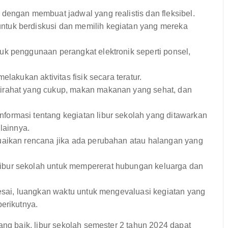
dengan membuat jadwal yang realistis dan fleksibel.
ntuk berdiskusi dan memilih kegiatan yang mereka
k penggunaan perangkat elektronik seperti ponsel,
lakukan aktivitas fisik secara teratur.
irahat yang cukup, makan makanan yang sehat, dan
informasi tentang kegiatan libur sekolah yang ditawarkan
lainnya.
aikan rencana jika ada perubahan atau halangan yang
ibur sekolah untuk mempererat hubungan keluarga dan
lesai, luangkan waktu untuk mengevaluasi kegiatan yang
erikutnya.
 baik, libur sekolah semester 2 tahun 2024 dapat