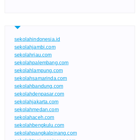
sekolahindonesia.id
sekolahjambi.com
sekolahriau.com
sekolahpalembang.com
sekolahlampung.com
sekolahsamarinda.com
sekolahbandung.com
sekolahdenpasar.com
sekolahjakarta.com
sekolahmedan.com
sekolahaceh.com
sekolahbengkulu.com
sekolahpangkalpinang.com