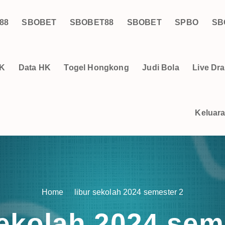
88
SBOBET
SBOBET88
SBOBET
SPBO
SB
HK
Data HK
Togel Hongkong
Judi Bola
Live Dr
Keluar
Home
libur sekolah 2024 semester 2
sekolah 2024 sem