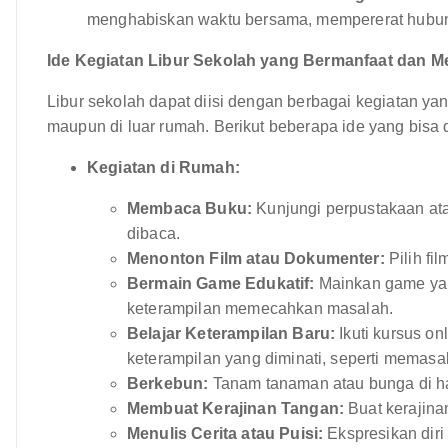
menghabiskan waktu bersama, mempererat hubun
Ide Kegiatan Libur Sekolah yang Bermanfaat dan 
Libur sekolah dapat diisi dengan berbagai kegiatan y
maupun di luar rumah. Berikut beberapa ide yang bisa 
Kegiatan di Rumah:
Membaca Buku:
Kunjungi perpustakaan ata
dibaca.
Menonton Film atau Dokumenter:
Pilih fi
Bermain Game Edukatif:
Mainkan game yan
keterampilan memecahkan masalah.
Belajar Keterampilan Baru:
Ikuti kursus on
keterampilan yang diminati, seperti memasak
Berkebun:
Tanam tanaman atau bunga di h
Membuat Kerajinan Tangan:
Buat kerajina
Menulis Cerita atau Puisi:
Ekspresikan diri m