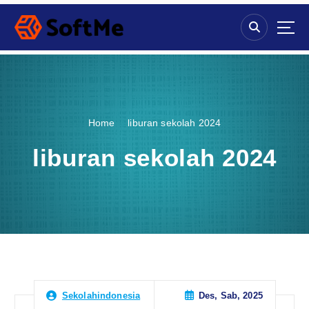
S
k
i
p
t
o
c
o
Home
liburan sekolah 2024
n
t
liburan sekolah 2024
e
n
t
Des, Sab, 2025
Sekolahindonesia