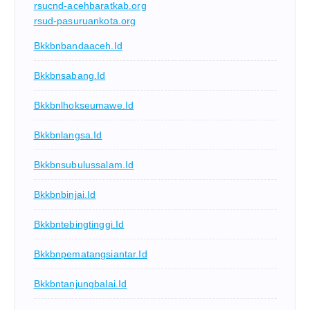
rsucnd-acehbaratkab.org
rsud-pasuruankota.org
Bkkbnbandaaceh.id
Bkkbnsabang.id
Bkkbnlhokseumawe.id
Bkkbnlangsa.id
Bkkbnsubulussalam.id
Bkkbnbinjai.id
Bkkbntebingtinggi.id
Bkkbnpematangsiantar.id
Bkkbntanjungbalai.id