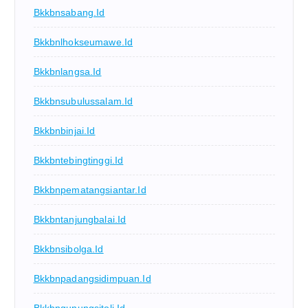
Bkkbnsabang.id
Bkkbnlhokseumawe.id
Bkkbnlangsa.id
Bkkbnsubulussalam.id
Bkkbnbinjai.id
Bkkbntebingtinggi.id
Bkkbnpematangsiantar.id
Bkkbntanjungbalai.id
Bkkbnsibolga.id
Bkkbnpadangsidimpuan.id
Bkkbngunungsitoli.id