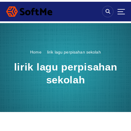
S
k
i
p
t
o
c
o
Home
lirik lagu perpisahan sekolah
n
t
lirik lagu perpisahan
e
n
sekolah
t