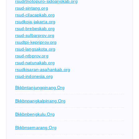
rsudrtnotopuro-sidoarjokab.org
rsud-sintang.org
rsud-cilacapkab.org
rsudkoja-jakarta.org
rsud-brebeskab.org
rsud-sulbarprov.org
rsudtpi-kepriprov.org
rsud-langsakota.org
rsud-ntbprov.org
rsud-natunakab.org
rsudkisaran-asahankab.org
rsud-indonesia.org
Bkkbntanjungpinang.org
Bkkbnpangkalpinang.org
Bkkbnbengkulu.org
Bkkbnsemarang.org