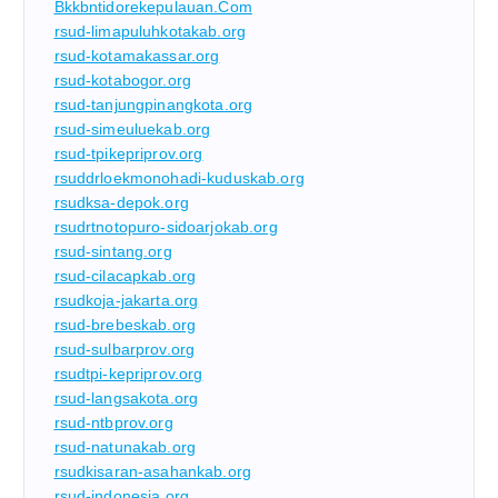
Bkkbntidorekepulauan.com
rsud-limapuluhkotakab.org
rsud-kotamakassar.org
rsud-kotabogor.org
rsud-tanjungpinangkota.org
rsud-simeuluekab.org
rsud-tpikepriprov.org
rsuddrloekmonohadi-kuduskab.org
rsudksa-depok.org
rsudrtnotopuro-sidoarjokab.org
rsud-sintang.org
rsud-cilacapkab.org
rsudkoja-jakarta.org
rsud-brebeskab.org
rsud-sulbarprov.org
rsudtpi-kepriprov.org
rsud-langsakota.org
rsud-ntbprov.org
rsud-natunakab.org
rsudkisaran-asahankab.org
rsud-indonesia.org