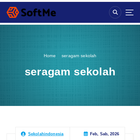
S
k
i
p
t
o
c
o
Home
seragam sekolah
n
t
seragam sekolah
e
n
t
Feb, Sab, 2026
Sekolahindonesia