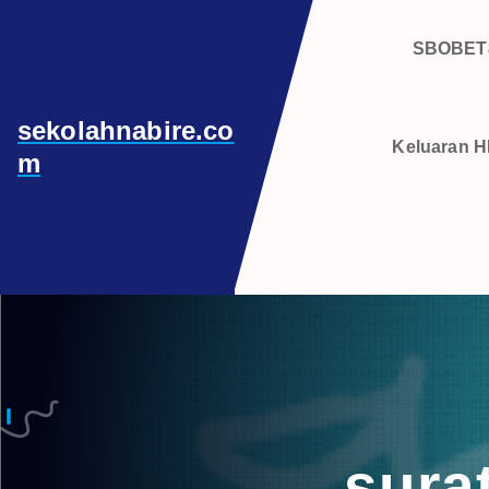
S
k
SBOBET
i
p
t
sekolahnabire.co
Keluaran 
o
m
c
o
n
t
e
n
t
surat