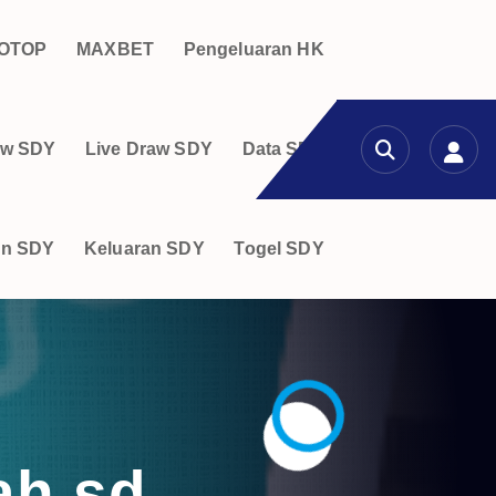
OTOP
MAXBET
Pengeluaran HK
aw SDY
Live Draw SDY
Data SDY
an SDY
Keluaran SDY
Togel SDY
lah sd