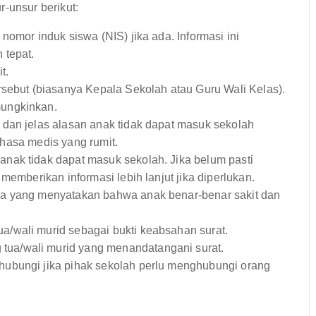
-unsur berikut:
omor induk siswa (NIS) jika ada. Informasi ini
 tepat.
t.
rsebut (biasanya Kepala Sekolah atau Guru Wali Kelas).
mungkinkan.
 dan jelas alasan anak tidak dapat masuk sekolah
bahasa medis yang rumit.
anak tidak dapat masuk sekolah. Jika belum pasti
memberikan informasi lebih lanjut jika diperlukan.
ua yang menyatakan bahwa anak benar-benar sakit dan
a/wali murid sebagai bukti keabsahan surat.
tua/wali murid yang menandatangani surat.
hubungi jika pihak sekolah perlu menghubungi orang