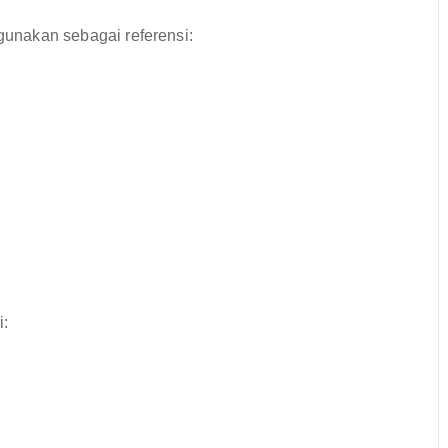
 gunakan sebagai referensi:
i: