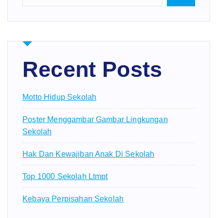
Recent Posts
Motto Hidup Sekolah
Poster Menggambar Gambar Lingkungan
Sekolah
Hak Dan Kewajiban Anak Di Sekolah
Top 1000 Sekolah Ltmpt
Kebaya Perpisahan Sekolah