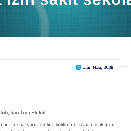
Jan, Rab, 2026
oh, dan Tips Efektif
) adalah hal yang penting ketika anak Anda tidak dapat