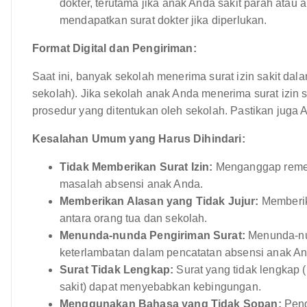
dokter, terutama jika anak Anda sakit parah ata
mendapatkan surat dokter jika diperlukan.
Format Digital dan Pengiriman:
Saat ini, banyak sekolah menerima surat izin sakit dalam
sekolah). Jika sekolah anak Anda menerima surat izin sa
prosedur yang ditentukan oleh sekolah. Pastikan juga And
Kesalahan Umum yang Harus Dihindari:
Tidak Memberikan Surat Izin:
Menganggap remeh 
masalah absensi anak Anda.
Memberikan Alasan yang Tidak Jujur:
Memberik
antara orang tua dan sekolah.
Menunda-nunda Pengiriman Surat:
Menunda-nu
keterlambatan dalam pencatatan absensi anak An
Surat Tidak Lengkap:
Surat yang tidak lengkap 
sakit) dapat menyebabkan kebingungan.
Menggunakan Bahasa yang Tidak Sopan:
Peng