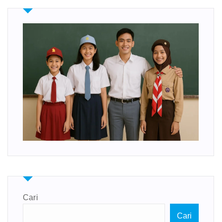
Cari
Cari