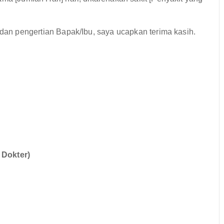
 dan pengertian Bapak/Ibu, saya ucapkan terima kasih.
 Dokter)