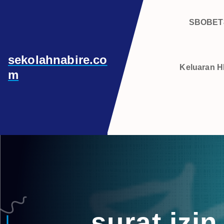
S
k
SBOBET
i
p
t
sekolahnabire.co
Keluaran 
o
m
c
o
n
t
e
n
t
surat izi