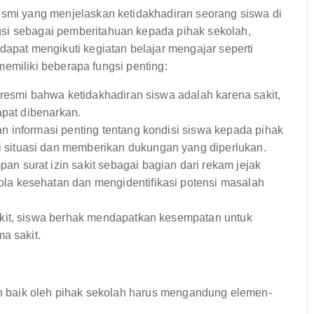
resmi yang menjelaskan ketidakhadiran seorang siswa di
gsi sebagai pemberitahuan kepada pihak sekolah,
dapat mengikuti kegiatan belajar mengajar seperti
i memiliki beberapa fungsi penting:
i resmi bahwa ketidakhadiran siswa adalah karena sakit,
apat dibenarkan.
n informasi penting tentang kondisi siswa kepada pihak
situasi dan memberikan dukungan yang diperlukan.
n surat izin sakit sebagai bagian dari rekam jejak
a kesehatan dan mengidentifikasi potensi masalah
akit, siswa berhak mendapatkan kesempatan untuk
a sakit.
gan baik oleh pihak sekolah harus mengandung elemen-