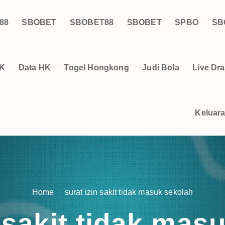
88
SBOBET
SBOBET88
SBOBET
SPBO
SB
HK
Data HK
Togel Hongkong
Judi Bola
Live Dr
Keluar
Home
surat izin sakit tidak masuk sekolah
n sakit tidak mas