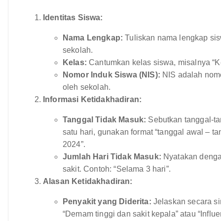
Identitas Siswa:
Nama Lengkap:
Tuliskan nama lengkap sisw
sekolah.
Kelas:
Cantumkan kelas siswa, misalnya “Kel
Nomor Induk Siswa (NIS):
NIS adalah nomor
oleh sekolah.
Informasi Ketidakhadiran:
Tanggal Tidak Masuk:
Sebutkan tanggal-tan
satu hari, gunakan format “tanggal awal – t
2024”.
Jumlah Hari Tidak Masuk:
Nyatakan dengan
sakit. Contoh: “Selama 3 hari”.
Alasan Ketidakhadiran:
Penyakit yang Diderita:
Jelaskan secara si
“Demam tinggi dan sakit kepala” atau “Influe