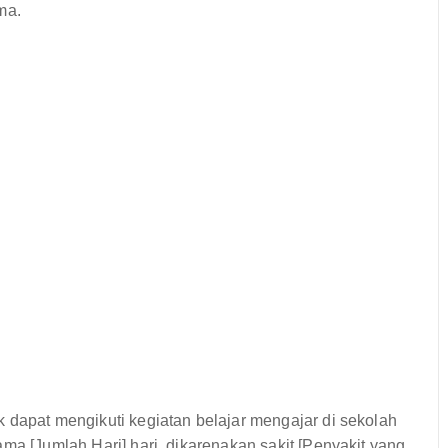
ma.
 dapat mengikuti kegiatan belajar mengajar di sekolah
ma [Jumlah Hari] hari, dikarenakan sakit [Penyakit yang