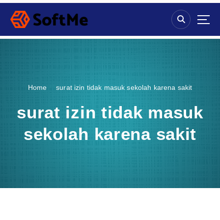
S
k
i
p
t
o
c
o
Home
surat izin tidak masuk sekolah karena sakit
n
t
surat izin tidak masuk
e
n
sekolah karena sakit
t