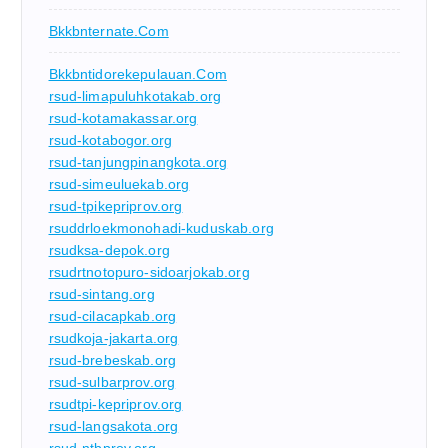
Bkkbnternate.com
Bkkbntidorekepulauan.com
rsud-limapuluhkotakab.org
rsud-kotamakassar.org
rsud-kotabogor.org
rsud-tanjungpinangkota.org
rsud-simeuluekab.org
rsud-tpikepriprov.org
rsuddrloekmonohadi-kuduskab.org
rsudksa-depok.org
rsudrtnotopuro-sidoarjokab.org
rsud-sintang.org
rsud-cilacapkab.org
rsudkoja-jakarta.org
rsud-brebeskab.org
rsud-sulbarprov.org
rsudtpi-kepriprov.org
rsud-langsakota.org